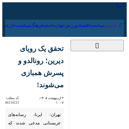
۱۷ مرداد ۱۴۰۵
عناوین‌
سیاست
اقتصاد
ورزش
جهان
جامعه
فرهنگ
تحقق یک رویای
دیرین؛ رونالدو و پسرش
همبازی می‌شوند!
۲ اردیبهشت ۱۴۰۵،
کد مطلب:
86134233
۱۰:۰۷
تهران- ایرنا- رسانه‌های عربستانی
مدعی شدند که رونالدو و پسرش
بزودی می‌توانند در کنار هم بازی
کنند.