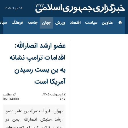
۱۵ مرداد ۱۴۰۵
عناوین‌
سیاست
اقتصاد
ورزش
جهان
جامعه
فرهنگ
سیاس
عضو ارشد انصارالله:
اقدامات ترامپ نشانه
به بن بست رسیدن
آمریکا است
۲ اردیبهشت ۱۴۰۵،
کد مطلب:
86134080
۱:۴۷
تهران- ایرنا- نصرالدین عامر عضو
ارشد جنبش انصارالله یمن در