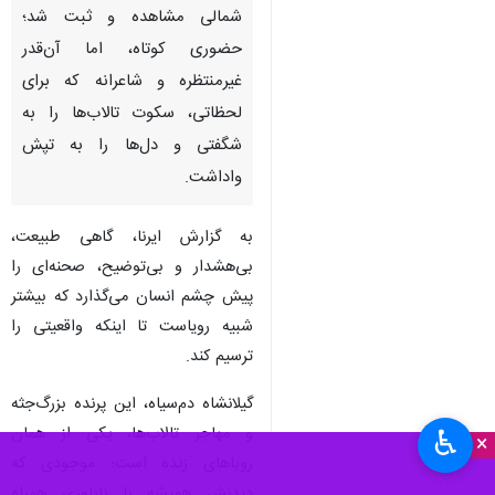
شمالی مشاهده و ثبت شد؛
حضوری کوتاه، اما آن‌قدر
غیرمنتظره و شاعرانه که برای
لحظاتی، سکوت تالاب‌ها را به
شگفتی و دل‌ها را به تپش
واداشت.
به گزارش ایرنا، گاهی طبیعت،
بی‌هشدار و بی‌توضیح، صحنه‌ای را
پیش چشم انسان می‌گذارد که بیشتر
شبیه رویاست تا اینکه واقعیتی را
ترسیم کند.
گیلانشاه دم‌سیاه، این پرنده‌ بزرگ‌جثه
و مهاجر تالاب‌ها، یکی از همان
♿︎
×
رویاهای زنده است؛ موجودی که
دیدنش همیشه با ناباوری همراه