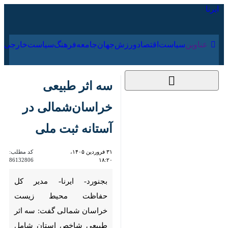
۱۶ مرداد ۱۴۰۵
عناوین‌
سیاست
اقتصاد
ورزش
جهان
جامعه
فرهنگ
سیاست
سه اثر طبیعی
خراسان‌شمالی در
آستانه ثبت ملی
۳۱ فروردین ۱۴۰۵،
کد مطلب:
86132806
۱۸:۲۰
بجنورد- ایرنا- مدیر کل حفاظت
محیط زیست خراسان شمالی
گفت: سه اثر طبیعی شاخص
استان شامل دشت زنبق، لاله