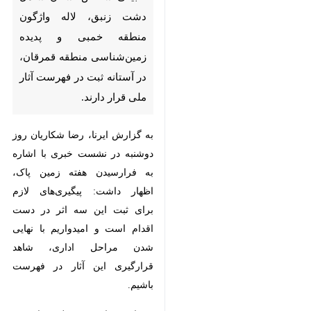
واژگون منطقه خمبی و پدیده
زمین‌شناسی منطقه قمرقان، در
آستانه ثبت در فهرست آثار ملی
قرار دارند.
به گزارش ایرنا، رضا شکاریان روز
دوشنبه در نشست خبری با اشاره به
فرارسیدن هفته زمین پاک، اظهار
داشت: پیگیری‌های لازم برای ثبت این
سه اثر در دست اقدام است و
امیدواریم با نهایی شدن مراحل اداری،
شاهد قرارگیری این آثار در فهرست
باشیم.
وی افزود: این ثبت ملی، علاوه بر
♿︎
ارتقای جایگاه این مناطق در سطح
کشور، به حفاظت و معرفی بهتر آنها