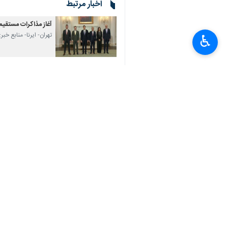
اخبار مرتبط
آغاز مذاکرات مستقیم
تهران- ایرنا- منابع خ
♿︎
جنبش امل: مخالف هر
تهران-ایرنا-مصطفی ال
اختلاف در کابینه امن
تهران-ایرنا-در حالی که
مذاکره رژیم صهیونیست
تهران-ایرنا-یک رسانه 