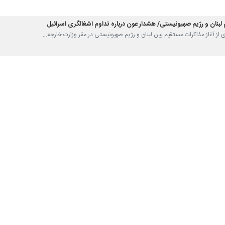
 لبنان و رژیم صهیونیستی/ هشدار عون درباره تداوم اشغالگری اسرائیل
بری از آغاز مذاکرات مستقیم بین لبنان و رژیم صهیونیستی در مقر وزارت خارجه…
گونه مذاکره مستقیم با اسرائیل هستیم
فوعانی رئیس هیأت اجرایی جنبش امل لبنان اعلام کرد: ما همچنان بر مخالفت با…
یتی اسرائیل درباره حملات به لبنان؛ تشدید درگیری‌ها همزمان با مذاکرات
 مذاکرات در واشنگتن میان تل آویو و بیروت جریان دارد، منابع اسرائیلی از…
ی و لبنان در آمریکا پایان یافت
اسرائیلی اعلام کرد که نشست نمایندگان اسرائیل و لبنان در واشنگتن به پایان…