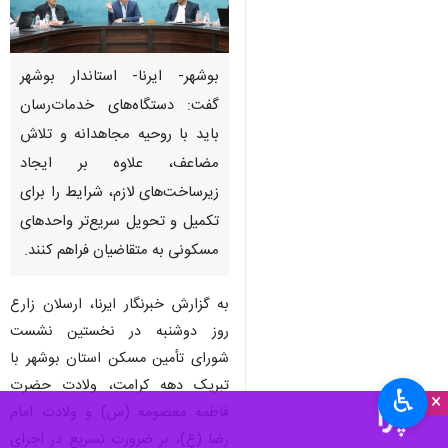
بوشهر- ایرنا- استاندار بوشهر
گفت: دستگاه‌های خدمات‌رسان
باید با روحیه مجاهدانه و تلاش
مضاعف، علاوه بر ایجاد
زیرساخت‌های لازم، شرایط را برای
تکمیل و تحویل سریع‌تر واحدهای
مسکونی به متقاضیان فراهم کنند.
به گزارش خبرنگار ایرنا، ارسلان زارع
روز دوشنبه در نخستین نشست
شورای تأمین مسکن استان بوشهر با
تبریک دهه کرامت، ولادت حضرت
♿︎
×
فاطمه معصومه (س) و ولادت امام
رضا (ع)، بر ضرورت تسریع در اجرای