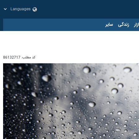
زار
زندگی
سایر
کد مطلب:
86132717