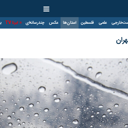
ت‌خارجی
علمی
فلسطین
استان‌ها
عکس
چندرسانه‌ای
ایرنا TV
با
هران