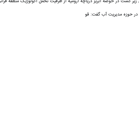
یر کشت در حوضه آبریز دریاچه ارومیه از ظرفیت تحمل اکولوژیک منطقه فراتر رف
در حوزه مدیریت آب گفت: قوانین و اسناد بالادستی کشور در برخی موارد مت
پس از آب شرب در اولویت دوم قرار دارد، اما در عمل مشاهده می‌شود که ح