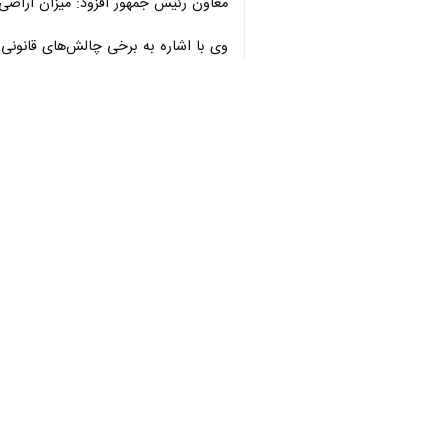
معاون رئیس جمهور افزود: میزان اراضی ز
وی با اشاره به برخی چالش‌های قانونی 
کنند.
انصاری تأکید کرد: حق‌آبه محیط‌زیست 
طبیعت داده می‌شود.