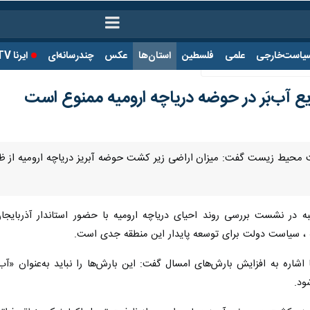
ت‌خارجی
علمی
فلسطین
استان‌ها
عکس
چندرسانه‌ای
ایرنا TV
با
ع آب‌بَر در حوضه دریاچه ارومیه ممنوع است
 محیط زیست گفت: میزان اراضی زیر کشت حوضه آبریز دریاچه ارومیه از ظرفیت 
 در نشست بررسی روند احیای دریاچه ارومیه با حضور استاندار آذربایجان 
ه ، سیاست دولت برای توسعه پایدار این منطقه جدی است.
اره به افزایش بارش‌های امسال گفت: این بارش‌ها را نباید به‌عنوان «آب
ود.