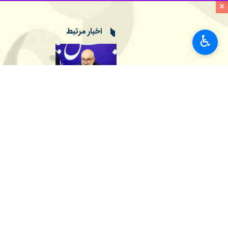
×
اخبار مرتبط
♿︎
استاندار:درخواست اف
اهواز - ایرنا - استاندا
۱۰ واحد مسکونی و تجاری در اسلام‌آبادغرب تخریب و آواربرداری شد
کرمانشاه- ایرنا- مدیر
نظر شما