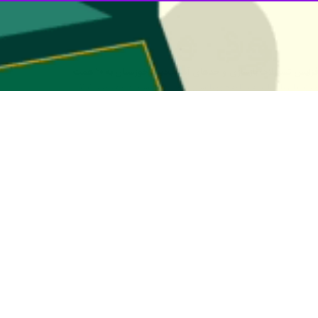
زایش تسهیلات بازسازی واحدهای آسیب‌دیده خوزستان به ۲۰ همت
ر خوزستان با اشاره به برنامه‌های بازسازی واحدهای آسیب‌دیده گفت: ۱۱.۵…
کل بنیاد مسکن انقلاب اسلامی استان کرمانشاه از تخریب و آوار برداری هفت…