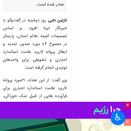
صادر شده است.
نازنین دایی
روز دوشنبه در گفت‌وگو با
خبرنگار ایرنا افزود: بر اساس
تصمیمات کمیته علائم استان، پارسال
در مجموع ۸۶ مورد صدور، تمدید و
ابطال پروانه کاربرد علامت استاندارد
اجباری و تشویقی برای واحدهای
تولیدی انجام گرفته است.
وی گفت: از این تعداد، ۲۱مورد پروانه
کاربرد علامت استاندارد اجباری برای
فرآورده هایی از قبیل نمک خوراکی،
پنیر پیتزا، شیرینی های آردی، خوراک
×
ماهی پرورشی، شامپو، فیلتر هوای
♿︎
خودروهای سبک، مایعات خنک کننده
×
موتور، بتن آماده و سیمان صادر شد.