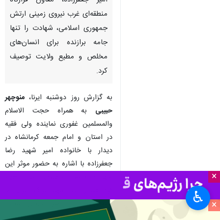
امیر جعفرزاده، معاون قرارگاه
منطقه‌ای غرب نیروی زمینی ارتش
جمهوری اسلامی، شهادت را تنها
جامه برازنده برای انسان‌های
مخلص و مطیع ولایت توصیف
کرد.
به گزارش روز دوشنبه ایرنا،
منوچهر
حبیبی
به همراه حجت الاسلام
والمسلمین غفوری نماینده ولی فقیه
در استان و امام جمعه کرمانشاه در
دیدار با خانواده امیر شهید رضا
جعفرزاده با اشاره به حضور موثر این
×
شهید در جلسات راهبردی استان اظهار
کرد: فقدان این شهید بزرگوار برای ما
♿︎
×
اعضای شورای تأمین باوری سخت
است. او حقیقتاً دریای اخلاق بود؛