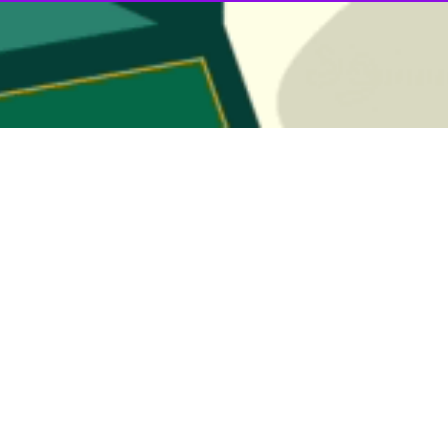
نباید موجب غفلت از چالش‌های پیش‌رو شود، تصریح کرد: اگرچه با تدبیر و 
ری را به مردم تحمیل کند. برخی کمبودها در حوزه‌هایی مانند انرژی و سوخت 
اع‌رسانی شفاف تأکید کرد و گفت: مردم باید در جریان واقعیت‌های کشور قرار
یز تضعیف خواهد کرد. باید هم دستاوردها و هم چالش‌ها به‌صورت صادقانه با م
 یعنی «جهاد اکبر» است