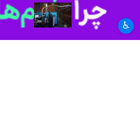
هفت‌هزار و ۹۲۸میلیارد ریال سرمایه‌گذاری در صنعت خمین انجام شد
خمین - ایرنا - رییس اداره ص
♿︎
۲۸۶ فرصت شغلی جدید در خمین ایجاد شد
خمین - ایرنا - رییس اداره صنعت، مع
نظر شما
*
لطفا متن تصویر را در جعبه متن وارد کنید