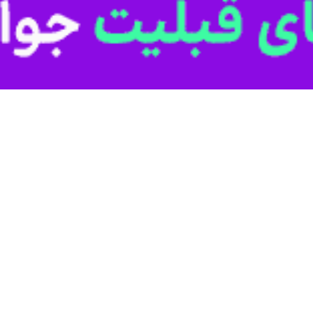
نعت، معدن و تجارت خمین گفت: هفت‌هزار و ۹۲۸ میلیارد و ۲۵۵ میلیون…
دن و تجارت خمین گفت: ۲۸۶ فرصت شغلی جدید از ابتدای امسال تاکنون…