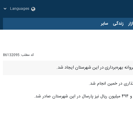
زار
زندگی
سایر
کد مطلب:
86132095