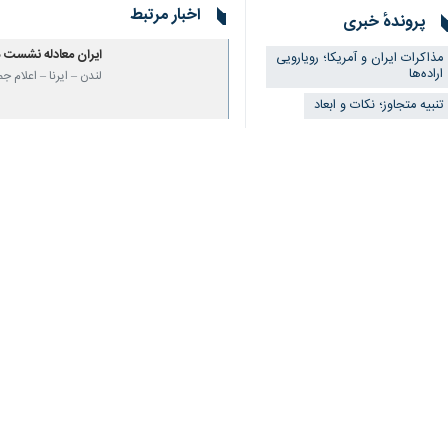
اخبار مرتبط
پروندهٔ خبری
ایران معادله نشست هر
مذاکرات ایران و آمریکا؛ رویارویی
اراده‌ها
لندن – ایرنا – اعلام 
تنبیه متجاوز؛ نکات و ابعاد
وال استریت ژورنال بر
تنگه هرمز، دست بالا
تهران- ایرنا- روزنامه
بقائی: تنگه هرمز 
تهران- ایرنا- سخنگوی 
نظر شما