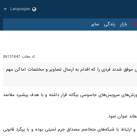
زار
زندگی
سایر
کد مطلب:
86131847