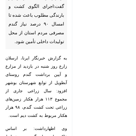
بارندگی مطلوب باعث شده تا
امسال ۹۰ درصد نیاز گندم مصرفی
مردم استان از محل تولیدات
داخلی تأمین شود.
به گزارش خبرنگار ایرنا، ارسلان زارع
روز شنبه در بازدید از مزارع و آیین
برداشت گندم روستای آبطویل از توابع
شهرستان بوشهر افزود: سال زراعی
جاری از مجموع ۱۱۳ هزار هکتار
زمین‌های زراعی تحت کشت گندم، ۹۸
هزار هکتار مربوط به کشت دیم است.
وی اظهارداشت: بر اساس فاکتورهای
بارندگی و شرایط موجود پیش بینی
می‌شود امسال ۱۲۰ هزار تن گندم از
مجموع اراضی مربوطه استان برداشت