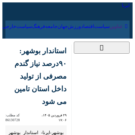
۱۸ مرداد ۱۴۰۵
عناوین‌
سیاست
اقتصاد
ورزش
جهان
جامعه
فرهنگ
سیاس
استاندار بوشهر: ۹۰درصد
نیاز گندم مصرفی از
تولید داخل استان
تامین می شود
۲۹ فروردین ۱۴۰۵،
کد مطلب:
86130728
۱۷:۰۶
بوشهر-ایرنا- استاندار بوشهر
گفت:اجرای الگوی کشت و