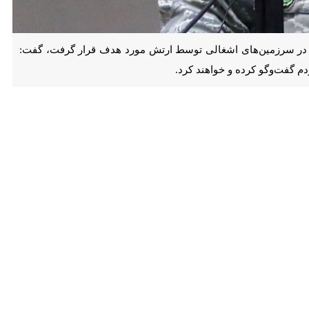
ینکه بیش از ۴۰ نقطه نظامی راهبردی دشمن در سرزمین‌های اشغالی توسط ارتش مورد هدف قرار گرفت، گفت: فرماندهان ارتش
د کرد.
۲۹ فروردین ۱۴۰۵ در گفتگویی با اشاره به اینکه روز ارتش نخستین مناسبت تعیین‌شده در نظام جمهوری اسلامی ایران است، اظهار
‌طبقه توحیدی» و «ارتش خلقی» به دنبال انحلال ارتش بودند، حضرت امام
 خواستند با سازوکار نظامی در خیابان‌ها رژه برگزار کند و از مردم نیز خواستند از ارتش حمایت کنند؛ اقدامی
 شومی برای کشور در سر داشتند؛ از جمله قائله‌های تجزیه‌طلبی در پنج
 خطر تجزیه نجات داد.
‌کردند و نامگذاری روز ارتش، ریشه در همان نگاه ژرف و آینده‌نگرانه امام