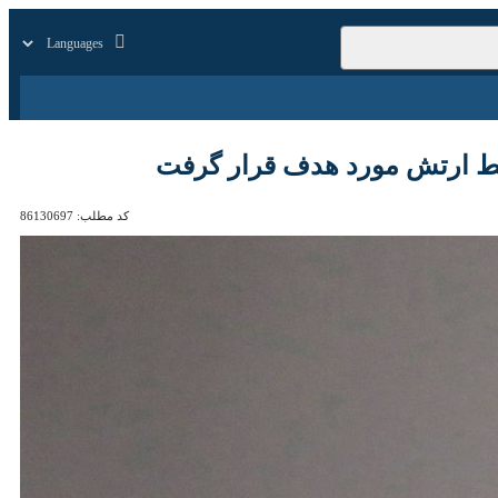
زار
زندگی
سایر
کد مطلب:
86130697