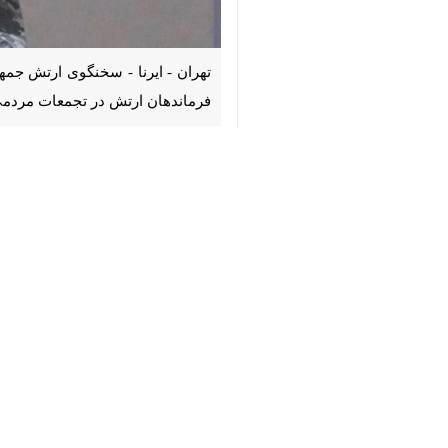
×
♿︎
در تجمعات مردمی در میادین شهرها حضو
کرد: تنها دو ماه پس از پیروزی انقلا
خمینی(ره) با درک عمیق و نگاه راهبردی، 
که موجب تثبیت و حفظ ارتش جمهوری ا
ارتش با سرکوب قائله‌های تجزیه‌طلبی ایرا
سخنگوی ارتش با اشاره به تحولات پس ا
استان مرزی که ارتش به‌عنوان تنها نیرو
وی ادامه داد: وقوع جنگ تحمیلی نیز نشا