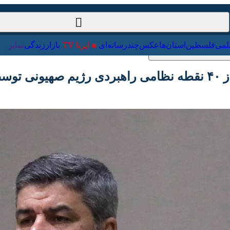
ت‌خارجی
علمی
فلسطین
استان‌ها
عکس
چندرسانه‌ای
ایرنا TV
با