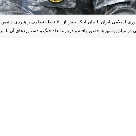
تهران - ایرنا - سخنگوی ارتش جمهوری اسلامی ایران با بیان ا
ر یافته و درباره ابعاد جنگ و دستاوردهای آن با مردم گفت‌وگو کرده‌ و خواهن
به گزارش ایرنا از ارتش، امیر سرتیپ محمد اکرمی‌نیا روز شنبه 
ب اسلامی، در شرایطی که برخی جریان‌ها با طرح شعارهایی نظیر «جامعه بی
این توطئه را خنثی کردند.
وی افزود: حضرت امام خمینی (ره) در ۲۸ فروردین سال ۱۳۵۹ با صدور پیامی، از ارتش
سلامی ایران شد.
ن را از خطر تجزیه نجات داد
ز این تصمیم تاریخی تصریح کرد: رخدادهای بعدی نشان داد دشمنان نقشه‌های
ی نظامی کشور در آن مقطع وارد عمل شد و با سرکوب این تحرکات، ایران را از
ن داد کسانی که شعار انحلال ارتش را مطرح می‌کردند، چه اهدافی را دنبال می