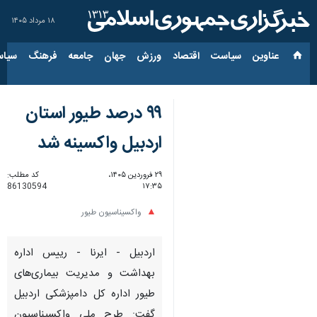
۱۸ مرداد ۱۴۰۵
عناوین‌
سیاست
اقتصاد
ورزش
جهان
جامعه
فرهنگ
سیاس
۹۹ درصد طیور استان
اردبیل واکسینه شد
۲۹ فروردین ۱۴۰۵،
کد مطلب:
86130594
۱۷:۳۵
واکسیناسیون طیور
اردبیل - ایرنا - رییس اداره
بهداشت و مدیریت بیماری‌های
طیور اداره کل دامپزشکی اردبیل
گفت: طرح ملی واکسیناسیون