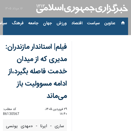
۱۶ مرداد ۱۴۰۵
عناوین‌
سیاست
اقتصاد
ورزش
جهان
جامعه
فرهنگ
سیاس
فیلم| استاندار مازندران:
مدیری که از میدان
خدمت فاصله بگیرد،از
ادامه مسوولیت باز
می‌ماند
۲۹ فروردین ۱۴۰۵،
کد مطلب:
86130567
۱۸:۴۰
ساری - ایرنا - «مهدی یونسی