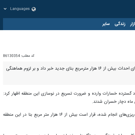
زار
زندگی
سایر
کد مطلب:
86130354
رشت- ایرنا- استاندار گیلان با اشاره به ابعاد گسترده پروژه نوسازی در منطقه حریق‌زده بازار رشت، از برنامه‌ریزی برای احداث بیش از ۱۶ هزار مترمربع بنای جدید خبر داد و بر لزوم هماهنگی
اد گسترده خسارات وارده و ضرورت تسریع در نوسازی این منطقه اظهار کرد:
ماه دچار خسران شدند. ‌
وی با بیان اینکه ابعاد ساخت‌ و ساز در این پروژه به لحاظ فنی و عمرانی بسیار قابل توجه است، افزود: طبق برنامه‌ریزی‌های انجام شده، قرار است بیش از ۱۶ هزار متر مربع بنا در این منطقه