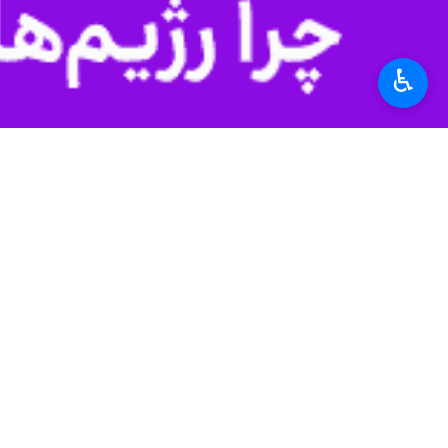
♿︎
تهران-ایرنا- هم حزبی های جمهوریخوا
و تاثیر آن در جایگاه این حزب به ترا
به گزارش روز شنبه
ایرنا
، تارنمای امریکای
سنا شروع به علنی کردن نگرانی های خود 
قانونگذاران جمهوریخواهی که نگران رقا
فشار قرار دهند تا تعریف واضح تری از ن
ترامپ هشدار داده که شوک ناشی از تحریم
در صورت پایبندی به توافق می ‌تواند ت
چندین سناتور هم حزبی ترامپ هشدار داده
پایان رسیدن مهلت ۶۰ روزه حمایت نخواهند کرد. کاخ سفید می‌تواند به دلایل امنیت ملی، تمدید ۳۰ روزه را درخواست کند.
جاش هلوی
سناتور جمهوریخواه به خبرن