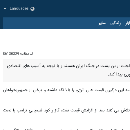
زار
زندگی
سایر
کد مطلب:
86130329