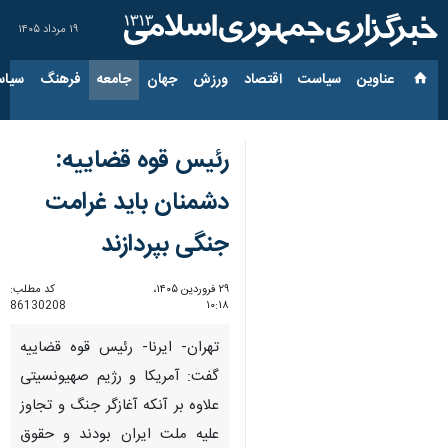
۱۹ مرداد ۱۴۰۵
عناوین‌
سیاست
اقتصاد
ورزش
جهان
جامعه
فرهنگ
سیاس
رئیس قوه قضاییه:
دشمنان باید غرامت
جنگی بپردازند
۲۹ فروردین ۱۴۰۵،
کد مطلب:
86130208
۱۰:۱۸