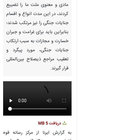
Pause
Play
00:00
00:00
♿︎