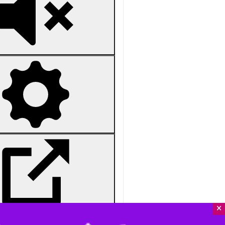
Unmute
Settings
PIP
Enter
Download
دریافت
57 MB
fullscreen
ساوه-ایرنا- ساوجی‌های دهه‎نودی از حضور پشت تریبون نمادین قرارگاه مردمی خاتم الانبیاء (ص) استقبال کردند و پیام هشدارگونه خود را به استکبار جهانی رساندند.
×