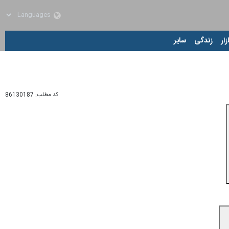
زار
زندگی
سایر
کد مطلب:
86130187