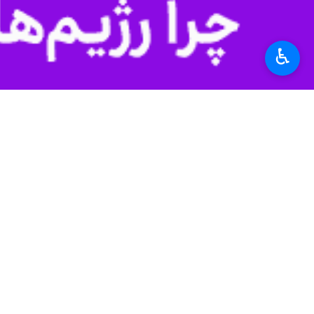
استان‌ها
مرکزی
۰ نفر
♿︎
برچسب‌ها
ساوه
تجمع مردمی
قرارگاه خاتم‌الانبیاء
تریبون
پروندهٔ خبری
حضور حماسی مردم در روز قدس
زیر سایه جنگ و بمباران آمریکا و
اخبار مرتبط
رژیم صهیونی
فیلم| نمایش قهرمان
ساو-ایرنا- گروه جهاد
فیلم | واکنش ساوجی