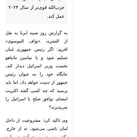
سال ۲۰۲۴ عمل کند.
به گزارش روز شنبه ایرنا به نقل از
النشره، «نواف الموسوی» افزود: اگر
رئیس جمهوری لبنان تسلیم شود و با
بنیامین نتانیاهو نخست وزیر اسرائیل
دیدار کند، جایگاه خود را به عنوان
رئیس جمهور از دست خواهد داد، اما
باید پرسید که چه کسی گفته اکثریت
امضای توافق صلح با اسرائیل را
می‌پذیرند؟
وی تاکید کرد: مشروعیت از داخل
لبنان ناشی می‌شود، نه از خارج. نکته
مهم در مورد آتش‌بس این است که
♿︎
آسیب به مردم ما و برادران مقاومت
که در حال حاضر در میدان هستند،