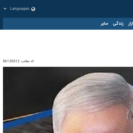
زار
زندگی
سایر
کد مطلب:
86130012