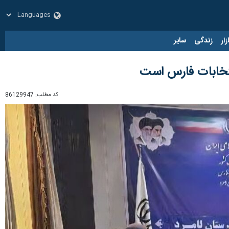
زار
زندگی
سایر
نتخابات فارس است
کد مطلب:
86129947