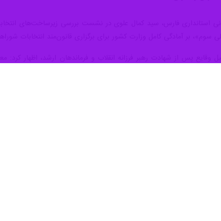
سانی استانداری فارس، سید کمال علوی در نشست بررسی زیرساخت‌های انتخاباتی
 سوم»، بر آمادگی کامل وزارت کشور برای برگزاری قانون‌مند انتخابات شوراه
یل وقایع پس از شهادت رهبر فرزانه انقلاب و فرماندهان ارشد، اظهار کرد: مع
سیخته می‌شود، اما حضور مقتدرانه مردم در صحنه و جایگزینی هوشمندانه م
یت‌الله سیدمجتبی خامنه‌ای، به جهانیان ثابت کرد که ثبات ایران خدشه‌ناپذیر 
 در مدیریت بحران انرژی و تامین معیشت، تصریح کرد: به‌رغم فشارهای سنگین
 و صنعتی ایجاد نشد؛ این پایداری شبکه، گواهی بر توانمندی مدیریتی کشور 
 با اشاره به موانع وارداتی ناشی از جنگ، اعلام کرد: پیش‌بینی اولیه ما بر 
ویداد به‌صورت نیمه‌الکترونیک برگزار خواهد شد؛ از آن‌ جایی که اکثریت قاطع
انتخابات را در موعد مقرر و بر مدار دقیق قانون اجرا کنند.
ری استانداری فارس، صیانت از حق انتخاب‌کنندگان و انتخاب‌شوندگان را فص
 ماست؛ شمارش دقیق و شفاف آرا، زیربنای اعتماد عمومی برای مشارکت‌های سیا
تاریخ ثبت می‌شود.