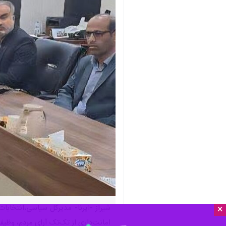
×
شیراز -ایرنا- مدیرکل سیاسی،انتخابا
امانت‌داری از تک‌تک آرای مردم، وظی