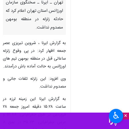
تهران ـ ایرنا ـ سخنگوی سازمان
اورژانس استان تهران اعلام کرد که
حادثه زلزله در منطقه بومهن
مصدوم نداشت.
به گزارش ایرنا ، شروین تبریزی عصر
جمعه اظهار کرد: در پی وقوع زلزله
ساعاتی قبل در منطقه بومهن تیم های
اورژانس به حالت آماده باش درآمدند.
وی افزود: این زلزله تلفات جانی و
مصدوم نداشت.
به گزارش ایرنا این زمینه لرزه در
ساعت ۱۵:۲۸ دقیقه امروز جمعه ۲۸
♿︎
فروردین در طول جغرافیایی: ۵۱.۸۸ و
×
عرض جغرافیایی: ۳۵.۷۳ در عمق ۸