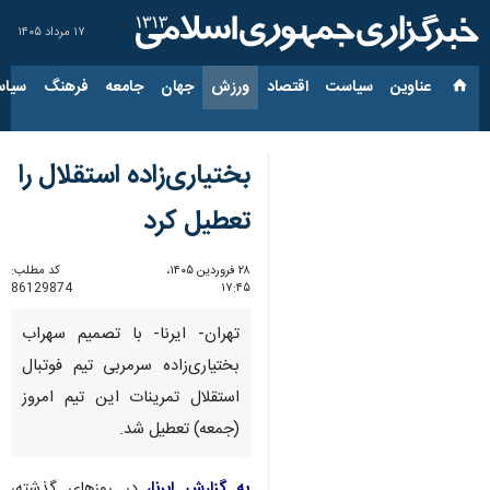
۱۷ مرداد ۱۴۰۵
عناوین‌
سیاست
اقتصاد
ورزش
جهان
جامعه
فرهنگ
سیاس
بختیاری‌زاده استقلال را
تعطیل کرد
۲۸ فروردین ۱۴۰۵،
کد مطلب:
86129874
۱۷:۴۵
تهران- ایرنا- با تصمیم سهراب
بختیاری‌زاده سرمربی تیم فوتبال
استقلال تمرینات این تیم امروز
(جمعه) تعطیل شد.
به گزارش ایرنا،
در روزهای گذشته،