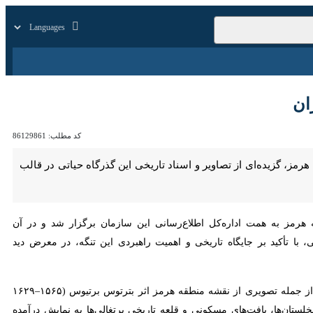
زار
زندگی
سایر
کد مطلب:
86129861