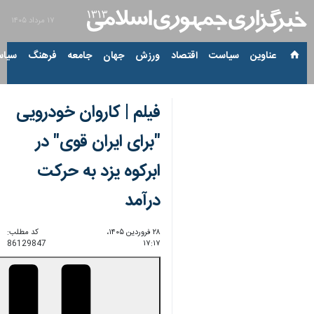
۱۷ مرداد ۱۴۰۵
عناوین‌
سیاست
اقتصاد
ورزش
جهان
جامعه
فرهنگ
سیاس
فیلم | کاروان خودرویی
"برای ایران قوی" در
ابرکوه یزد به حرکت
درآمد
۲۸ فروردین ۱۴۰۵،
کد مطلب:
86129847
۱۷:۱۷