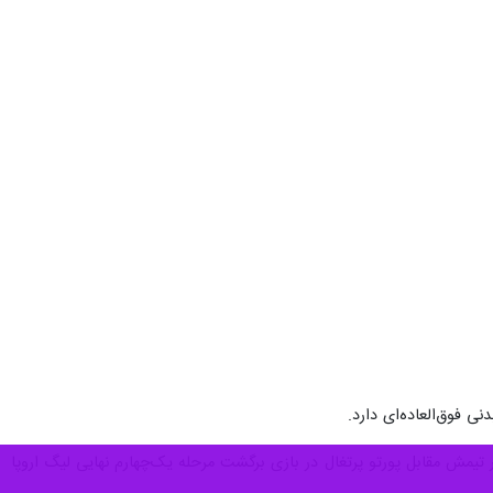
عضویت دارد، در جریان بازی ناتینگهام فارست و پورتو در مرحله یک‌چهارم