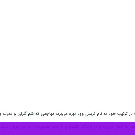
گلزن تاریخ تیم ملی نیوزیلند به شمار می‌رود و در باشگاه ناتینگهام فارست 
ارد در جام جهانی غایب باشد.