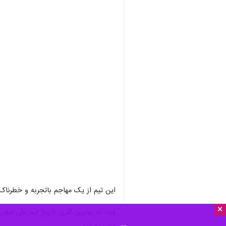
تهران - ایرنا - کریس وود که بهترین 
×
نهایی لیگ اروپا مصدوم شد و احتمال د