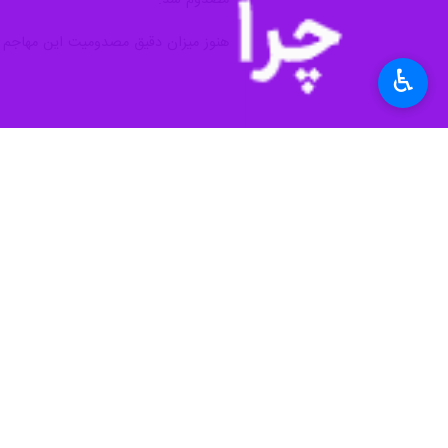
به گزارش ایرنا،
شمارش معکوس برای شروع ج
♿︎
تیم ملی فوتبال ایران در گروه هفتم رقابت
نیوزیلند یکی از حریفان ایران در جام ج