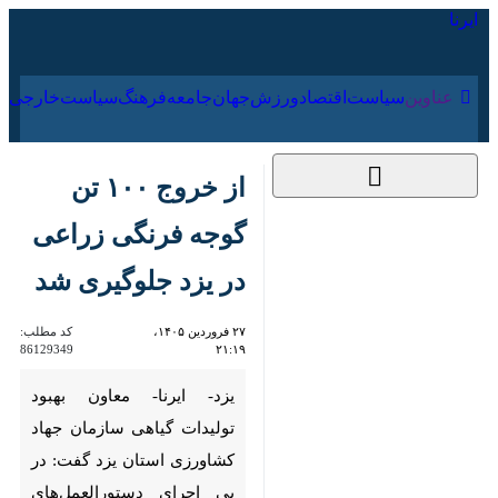
۱۸ مرداد ۱۴۰۵
عناوین‌
سیاست
اقتصاد
ورزش
جهان
جامعه
فرهنگ
سیاس
از خروج ۱۰۰ تن گوجه
فرنگی زراعی در یزد
جلوگیری شد
۲۷ فروردین ۱۴۰۵،
کد مطلب:
86129349
۲۱:۱۹
یزد- ایرنا- معاون بهبود تولیدات
گیاهی سازمان جهاد کشاورزی
استان یزد گفت: در پی اجرای
دستورالعمل‌های ابلاغی وزارت