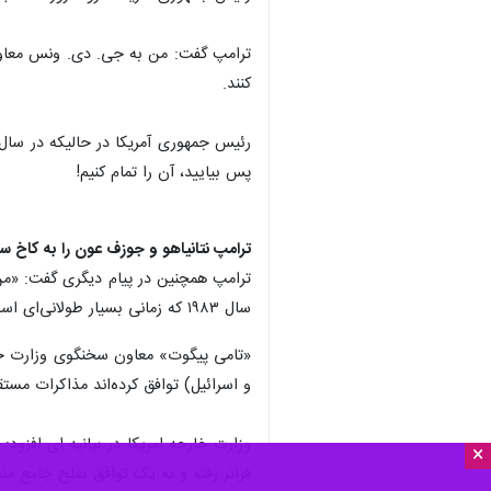
ترامپ گفت: من به جی. دی. ونس معاون ر
کنند.
پس بیایید، آن را تمام کنیم!
ترامپ نتانیاهو و جوزف عون را به کاخ س
ترامپ همچنین در پیام دیگری گفت: «من ا
سال ۱۹۸۳ که زمانی بسیار طولانی‌ای است، به کاخ سفید بیایند. هر دو طرف خواهان صلح هستند و من معتقدم این اتفاق به‌زودی رخ خواهد داد!»
و اسرائیل) توافق کرده‌اند مذاکرات مست
×
فراتر رفته و به یک توافق صلح جامع من