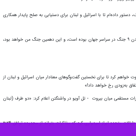
تور داده‌ام تا با اسرائیل و لبنان برای دستیابی به صلح پایدار همکاری
رئیس جمهوری آمریکا در حالیکه در سال جدید میلادی به ونزوئلا و ایران حمله کرده است، ادعا کرد: افتخار من حل کردن ۹ جنگ در سراسر جهان بوده است، و این دهمین جنگ من خواهد بود،
ت خواهم کرد تا برای نخستین گفت‌وگوهای معنادار میان اسرائیل و لبنان از
 وزارت خارجه آمریکا روز سه شنبه ۱۴ آوریل ۲۰۲۶ برابر با ۲۵ فروردین ۱۴۰۵ در پی مذاکرات مستقمی میان بیروت - تل آویو در واشنگتن اعلام کرد: «دو طرف (لبنان
وزارت خارجه امریکا در بیانیه ای افزود: در جریان این مذاکرات که اولین مذاکرات بین دو طرف در دهه‌های اخیر بود، «ایالات متحده ابراز امیدواری کرد که مذاکرات بتواند از محدوده توافق ۲۰۲۴