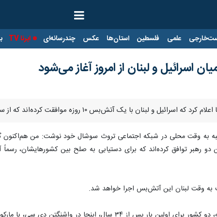
ت‌خارجی
علمی
فلسطین
استان‌ها
عکس
چندرسانه‌ای
ایرنا TV
با
 ۱۰ روزه موافقت کرده‌اند که از ساعت ۵ بعدازظهر امروز(پنجشنبه) به وقت شرق آمریکا آغاز خواهد شد.
جشنبه به وقت محلی در شبکه اجتماعی تروث سوشال خود نوشت: من هم‌اکنون گ
نجا در واشنگتن دی سی، با مارکو روبیو وزیر امور خارجه دیدار کردند.