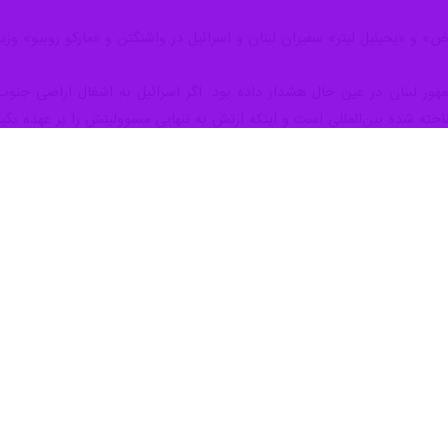
و «یحیئیل لیتر» سفیران لبنان و اسرائیل در واشنگتن و «مارکو روبیو» وزیر 
ر لبنان در عین حال هشدار داده بود: اگر اسرائیل به اشغال اراضی جنوب لبنا
خته شده بین‌المللی است و اینکه ارتش به تنهایی مسوولیتش را بر عهده بگیر