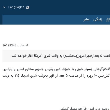
زار
زندگی
سایر
کد مطلب:
86129346
فت‌وگوهای بسیار خوبی با جوزف عون رئیس جمهور محترم لبنان و بنیامین
نتانیاهو نخست وزیر اسرائیل داشتم. این دو رهبر توافق کرده‌اند که برای دستیابی به صلح بین کشورهایشان، رسماً آتش‌بس ۱۰ روزه را از ساعت ۵ بعد از ظهر به‌وقت شرق آمریکا (۲۱ به وقت