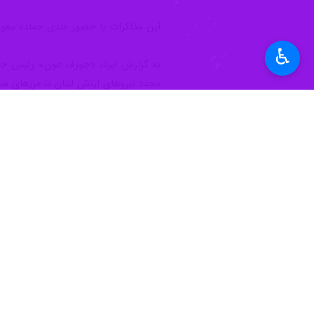
این مذاکرات با حضور «ندی حماده معوض» 
♿︎
به گزارش ایرنا، «جوزف عون» رئیس جمهو
مجدد نیروهای ارتش لبنان تا مرزهای شنا
جهان
دفتر نیویورک
۰ نفر
برچسب‌ها
آتش بس
لبنان
دونالد ترامپ
اخبار مرتبط