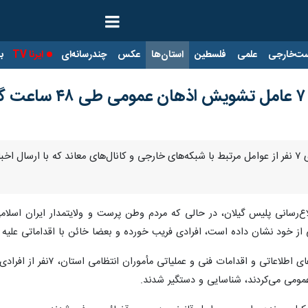
ت‌خارجی
علمی
فلسطین
استان‌ها
عکس
چندرسانه‌ای
ایرنا TV
با