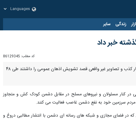
زار
زندگی
سایر
کد مطلب:
86129345