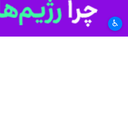
به گزارش روز پنجشنبه ایرنا از مرکز 
آمریکایی و صهیونستی ایستادگی تاریخی
♿︎
تصاویر جعلی اقدام به تشویش اذهان عم
بر اساس این گزارش، متهمان پس از تشک
در این گزارش آمده است: پلیس گیلان ض
صورت مشاهده هرگونه مورد مشکوک، بلافاصله مراتب را از
استان‌ها
گیلان
۰ نفر
برچسب‌ها