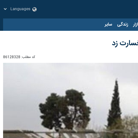
زار
زندگی
سایر
کد مطلب:
86128328