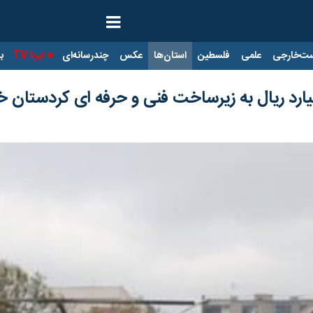
ت‌خارجی
علمی
فلسطین
استان‌ها
عکس
چندرسانه‌ای
ایرنا TV
با