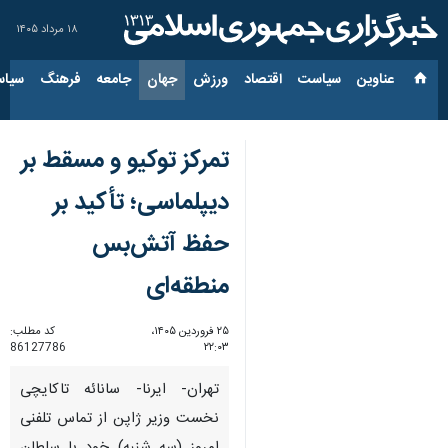
۱۸ مرداد ۱۴۰۵
عناوین‌
سیاست
اقتصاد
ورزش
جهان
جامعه
فرهنگ
سیاس
تمرکز توکیو و مسقط بر
دیپلماسی؛ تأکید بر
حفظ آتش‌بس
منطقه‌ای
۲۵ فروردین ۱۴۰۵،
کد مطلب:
86127786
۲۲:۰۳
تهران- ایرنا- سانائه تاکایچی
نخست وزیر ژاپن از تماس تلفنی