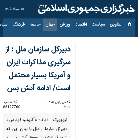
۱۵ مرداد ۱۴۰۵
عناوین‌
سیاست
اقتصاد
ورزش
جهان
جامعه
فرهنگ
سیاس
دبیرکل سازمان ملل : از
سرگیری مذاکرات ایران
و آمریکا بسیار محتمل
است/ ادامه آتش بس
۲۵ فروردین ۱۴۰۵،
کد مطلب:
86127760
۲۱:۰۶
نیویورک – ایرنا- «آنتونیو گوترش»
دبیرکل سازمان ملل با بیان این که