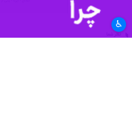
آبادان - ایرنا - یکی 
♿︎
نظر شما
*
لطفا متن تصویر را در جعبه متن وارد کنید