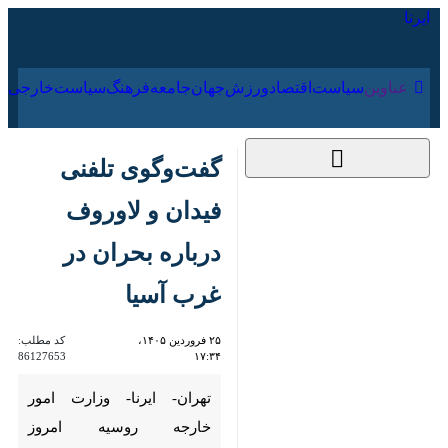
۱۵ مرداد ۱۴۰۵
عناوین‌
سیاست
اقتصاد
ورزش
جهان
جامعه
فرهنگ
سیا
گفت‌وگوی تلفنی
فیدان و لاوروف
درباره بحران در غرب
آسیا
۲۵ فروردین ۱۴۰۵،
کد مطلب:
86127653
۱۷:۳۴
تهران- ایرنا- وزارت امور خارجه
روسیه امروز (سه‌شنبه) اعلام