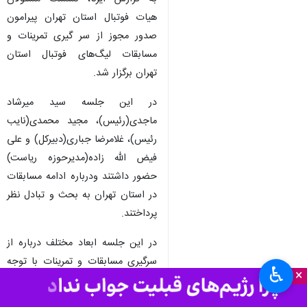
تهران- ایرنا- با اعلام هیت فوتبال
استان تهران، مسابقات فوتبال پایه
در این استان تا اطلاع ثانوی
تعطیل شد.
به گزارش ایرنا، نشست مسئولان
هیات فوتبال استان تهران پیرامون
صدور مجوز از سر گیری تمرینات و
مسابقات لیگ‌های فوتبال استان
تهران برگزار شد.
در این جلسه سید میرشاد
ماجدی(رئیس)، مجید محمدی(نایب
رئیس)، غلامرضا جباری(دبیرکل) و علی
♿︎
×
فیض الله زاده(مدیرحوزه ریاست)
حضور داشتند ودرباره ادامه مسابقات