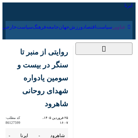
۱۹ مرداد ۱۴۰۵
عناوین‌
سیاست
اقتصاد
ورزش
جهان
جامعه
فرهنگ
روایتی از منبر تا سنگر
در بیست و سومین
یادواره شهدای
روحانی شاهرود
۲۵ فروردین ۱۴۰۵،
کد مطلب:
86127599
۱۶:۰۷
شاهرود - ایرنا - بیست‌وسومین
یادواره شهدای روحانی شاهرود