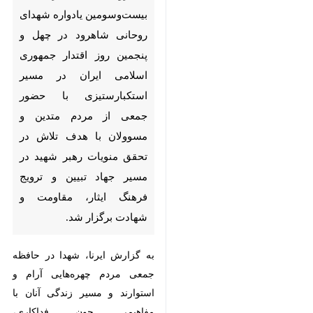
در چهل و پنجمین روز اقتدار
جمهوری اسلامی ایران در مسیر
استکبارستیزی با حضور جمعی
از مردم متدین و مسوولان با
هدف تلاش در تحقق منویات
رهبر شهید در مسیر جهاد تبیین و
ترویج فرهنگ ایثار، مقاومت و
شهادت برگزار شد.
به گزارش ایرنا، شهدا در حافظه
جمعی مردم چهره‌هایی آرام و
استوارند و مسیر زندگی‌ آنان با
مفاهیمی چون فداکاری،
مسوولیت‌پذیری و پایبندی به باورها
♿︎
معنا پیدا می‌کند و برهمین اساس
×
برای یادآوری اخلاق نیکو و
جانفشانی‌های جوانان این مرز و بوم