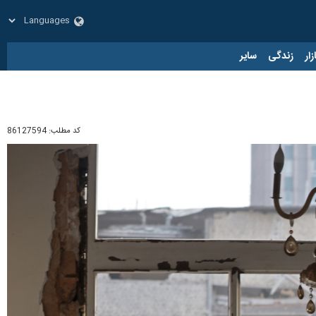
زار
زندگی
سایر
کد مطلب:
86127594