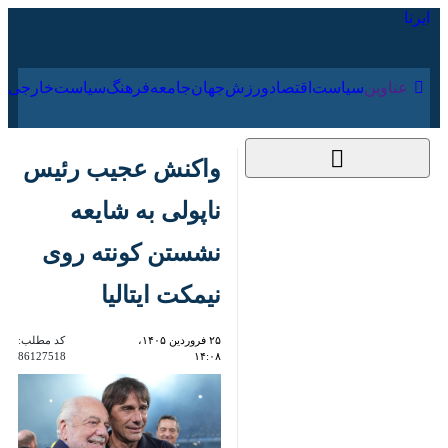
۱۷ مرداد ۱۴۰۵
عناوین‌
سیاست
اقتصاد
ورزش
جهان
جامعه
فرهنگ
واکنش عجیب رئیس
ناپولی به شایعه
نشستن کونته روی
نیمکت ایتالیا
۲۵ فروردین ۱۴۰۵،
کد مطلب:
86127518
۱۴:۰۸