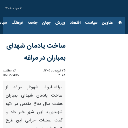
۱۹ مرداد ۱۴۰۵
عناوین‌
سیاست
اقتصاد
ورزش
جهان
جامعه
فرهنگ
سیاس
ساخت یادمان شهدای
بمباران در مراغه
۲۵ فروردین ۱۴۰۵،
کد مطلب:
86127495
۱۳:۵۸
مراغه-ایرنا- شهردار مراغه از
ساخت یادمان شهدای بمباران
هشت سال دفاع مقدس در «تپه
شهیدین» این شهر خبر داد و
گفت: عملیات اجرایی این طرح