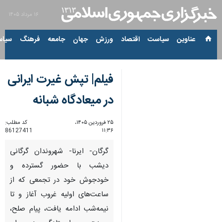
۱۶ مرداد ۱۴۰۵
عناوین‌
سیاست
اقتصاد
ورزش
جهان
جامعه
فرهنگ
سیاس
فیلم| تپش غیرت ایرانی
در میعادگاه شبانه
۲۵ فروردین ۱۴۰۵،
کد مطلب:
86127411
۱۱:۳۶