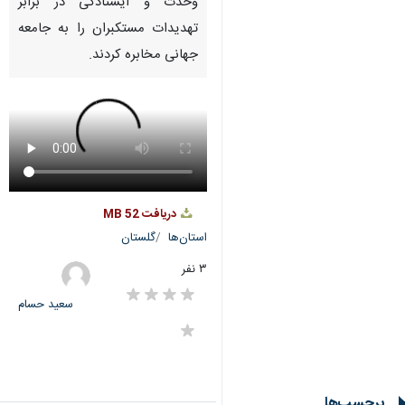
Pause
Play
00:00
00:00
♿︎