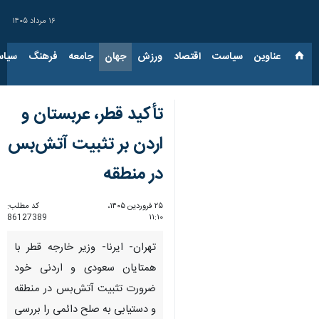
۱۶ مرداد ۱۴۰۵
عناوین‌
سیاست
اقتصاد
ورزش
جهان
جامعه
فرهنگ
سیاس
تأکید قطر، عربستان و
اردن بر تثبیت آتش‌بس
در منطقه
۲۵ فروردین ۱۴۰۵،
کد مطلب:
86127389
۱۱:۱۰
تهران- ایرنا- وزیر خارجه قطر با
همتایان سعودی و اردنی خود
ضرورت تثبیت آتش‌بس در منطقه
و دستیابی به صلح دائمی را بررسی