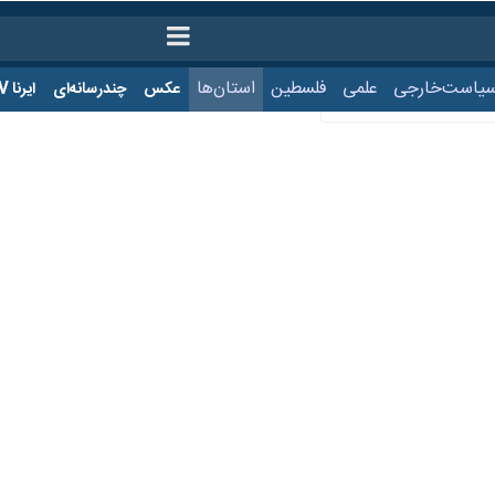
ت‌خارجی
علمی
فلسطین
استان‌ها
عکس
چندرسانه‌ای
ایرنا TV
با
ی‌ها در سوگ شهادت امام جعفر صادق (ع)
ا در میدان امام خمینی (ره) برای پاسداری از میهن، در سوگ شهادت امام جعفر