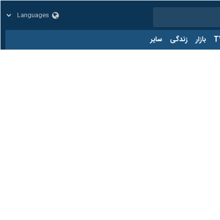
زار
زندگی
سایر
کد مطلب:
86127343
 صادق (ع) مراسم روضه‌خوانی برگزار شد.