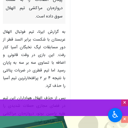
تهران_ ایرنا_ حذف پرافتخارترین
تیم آسیا از مسابقات لیگ نخبگان،
پیکان انتقادات را به سمت
دروازه‌بان مراکشی تیم الهلال
سوق داده است.
به گزارش ایرنا، تیم فوتبال الهلال
عربستان با شکست برابر السد قطر از
دور مسابقات لیگ نخبگان آسیا کنار
رفت. این بازی در وقت قانونی و
اضافه با تساوی سه بر سه به پایان
×
رسید اما تیم قطری در ضربات پنالتی
♿︎
با نتیجه ۴ بر ۲ پرافتخارترین تیم آسیا
×
را حذف کرد.