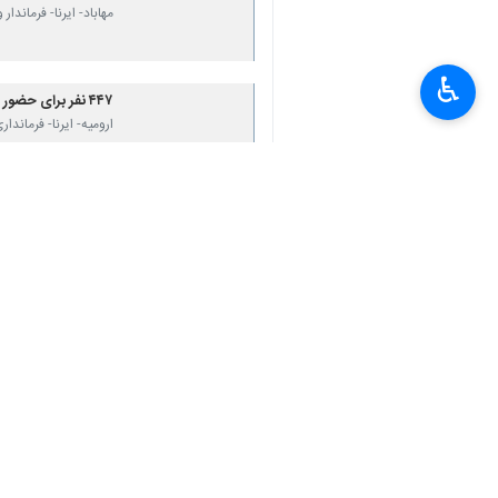
×
مهاباد- ایرنا- فرماندار
♿︎
۴۴۷ نفر برای حضور در شورای اسلامی شهر ارومیه رقابت می‌کنند
ارومیه- ایرنا- فرماند
نظر شما
*
لطفا متن تصویر را در جعبه متن وارد کنید