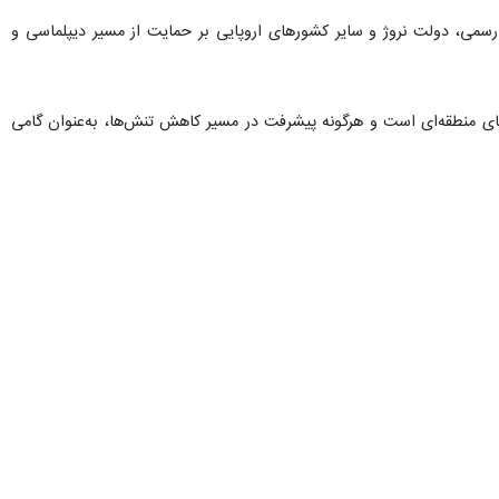
 رسمی، دولت نروژ و سایر کشورهای اروپایی بر حمایت از مسیر دیپلماسی و
ن‌های منطقه‌ای است و هرگونه پیشرفت در مسیر کاهش تنش‌ها، به‌عنوان گامی
د دارد.
ف‌های درگیر باشد، نگرانی اصلی متوجه پیامدهای بی‌ثباتی منطقه‌ای و آثار
مبتنی بر اصول همراه با مقاومت حقوقی» مورد توجه قرار گرفته است. از
ویت گفتمان ضرورت وجود تضمین‌های حقوقی در توافقات بین‌المللی و افزایش
لات چندجانبه منطقه‌ای کمک کرده است.